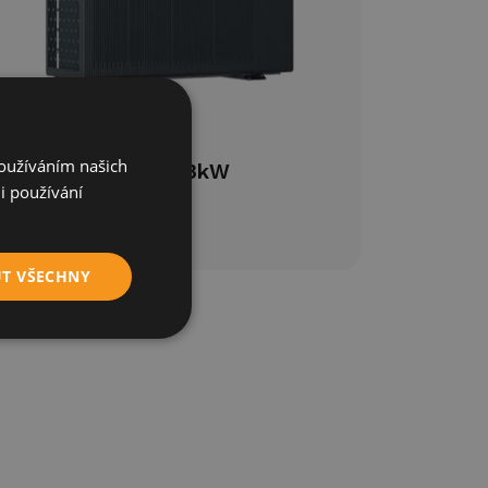
Používáním našich
ERA
13kW
pro
i používání
UT VŠECHNY