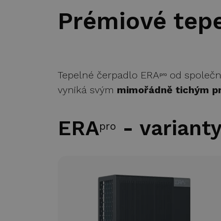
Prémiové tep
Tepelné čerpadlo ERA
od společn
pro
vyniká svým
mimořádně tichým p
ERA
- variant
pro