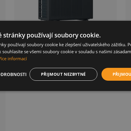
 stránky používají soubory cookie.
ky používají soubory cookie ke zlepšení uživatelského zážitku. 
ERA
9kW
pro
 souhlasíte se všemi soubory cookie v souladu s našimi zásadam
Více informací
ODROBNOSTI
PŘIJMOUT NEZBYTNÉ
PŘIJMO