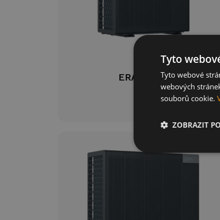
Tyto webové
Tyto webové strán
ERA
6kW
pro
webových stránek
souborů cookie.
ZOBRAZIT P