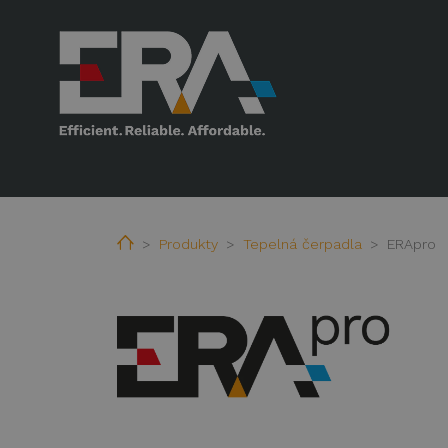
Home
Produkty
Tepelná čerpadla
ERApro